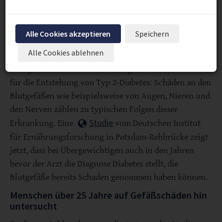
Risiko für Diabetes-Spätschäden an den Blutgefäßen.
Alle Cookies akzeptieren
Speichern
Alle Cookies ablehnen
Übergewicht ist einer der wichtigsten Risikofaktoren
für die Entstehung von Typ 2-Diabetes: Schäden an den
Blutgefäßen wie beispielsweise von Augen, Nieren und
den Nerven zählen zu typischen Folgen dieser
Studie
Erkrankung. Eine
vom Deutschen Institut
für Ernährungsforschung in Potsdam-Rehbrücke zeigt
jetzt, dass bei Übergewichtigen auch in den Jahren
bevor der Arzt die Diagnose Diabetes stellt, die
Blutgefäße bereits Schaden genommen haben können.
Menschen über 25 Jahre auf Gefäßschäden hin
untersucht