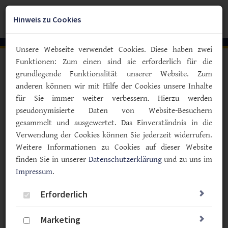
Zum
YouTube
Facebook
Instagra
Hauptinhalt
Hinweis zu Cookies
Togg
springen
navig
Unsere Webseite verwendet Cookies. Diese haben zwei
Funktionen: Zum einen sind sie erforderlich für die
Vorlesen
grundlegende Funktionalität unserer Website. Zum
anderen können wir mit Hilfe der Cookies unsere Inhalte
Typ 2-Diabetes
für Sie immer weiter verbessern. Hierzu werden
Übergewicht schadet
pseudonymisierte Daten von Website-Besuchern
Blutgefäßen schon bevor
gesammelt und ausgewertet. Das Einverständnis in die
Diabetes erkannt wird
Verwendung der Cookies können Sie jederzeit widerrufen.
Weitere Informationen zu Cookies auf dieser Website
24.03.2021
finden Sie in unserer
Datenschutzerklärung
und zu uns im
Impressum
Prävention
.
Typ 2
Wissenschaft & Forschung
Studien
Erforderlich
Wer schon längere Zeit vor der Diagnose Diabetes Typ 2
Marketing
übergewichtig war, lebt mit einem deutlich erhöhten