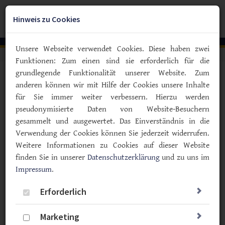
Zum
YouTube
Facebook
Instagra
Hauptinhalt
Hinweis zu Cookies
Togg
springen
navig
Unsere Webseite verwendet Cookies. Diese haben zwei
Funktionen: Zum einen sind sie erforderlich für die
grundlegende Funktionalität unserer Website. Zum
Vorlesen
anderen können wir mit Hilfe der Cookies unsere Inhalte
für Sie immer weiter verbessern. Hierzu werden
Meldungen zum Thema
pseudonymisierte Daten von Website-Besuchern
gesammelt und ausgewertet. Das Einverständnis in die
"Gemeinsam satt"
Verwendung der Cookies können Sie jederzeit widerrufen.
Weitere Informationen zu Cookies auf dieser Website
finden Sie in unserer
Datenschutzerklärung
und zu uns im
Impressum
.
Angebote für alle Altersklassen
Familien-Bildungswochenende in
Erforderlich
der Rückschau: Empowerment auf
dem Pferdeberg
Marketing