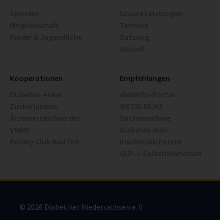
Spenden
Unsere Leistungen
Mitgliedschaft
Termine
Kinder & Jugendliche
Satzung
Aktuell
Kooperationen
Empfehlungen
Diabetes-Anker
diabinfo-Portal
Zuckerjunkies
WETID BE/KE
Ärzteverzeichnis des
Suchmaschine
VNDN
Diabetes-Kids
Rotary Club Bad Orb
Insulinclub Forum
GLP-1-Selbsthilfeforum
© 2026 Diabetiker Niedersachsen e. V.