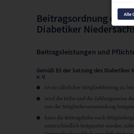
Alle
Beitragsordnung des
Diabetiker Niedersachs
Beitragsleistungen und Pflicht
Gemäß §5 der Satzung des Diabetiker 
e. V.
ist ein jährlicher Mitgliedsbeitrag zu lei
wird die Höhe und die Zahlungsweise der
von der Mitgliederversammlung festgese
kann die Beitragshöhe nach Mitglieder
unterschiedlich festgesetzt werden, sofe
Unterschiede sachlich gerechtfertigt sin