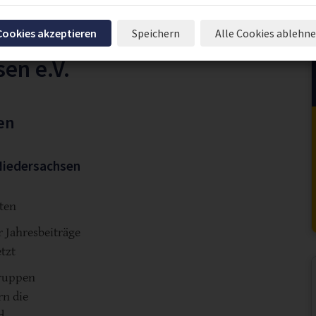
 Cookies akzeptieren
Speichern
Alle Cookies ablehn
en e.V.
en
Niedersachsen
sten
 Jahresbeiträge
tzt
gruppen
rn die
d