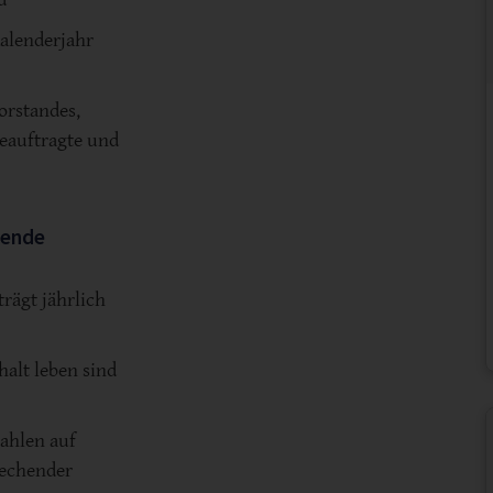
Kalenderjahr
orstandes,
beauftragte und
gende
trägt jährlich
halt leben sind
ahlen auf
rechender