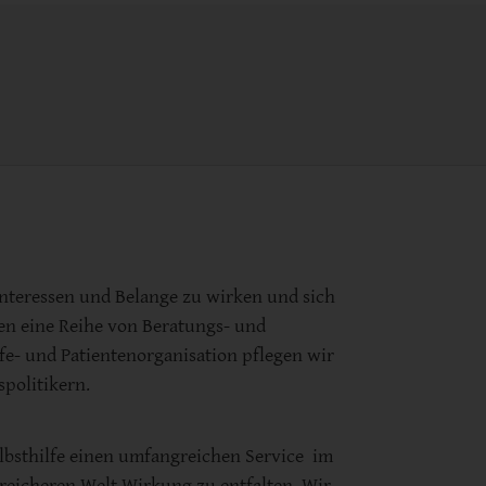
Interessen und Belange zu wirken und sich
en eine Reihe von Beratungs- und
lfe- und Patientenorganisation pflegen wir
politikern.
lbsthilfe einen umfangreichen Service im
poreicheren Welt Wirkung zu entfalten. Wir