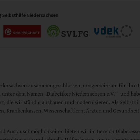
 Selbsthilfe Niedersachsen
 Niedersachsen zusammengeschlossen, um gemeinsam für ihre 
nun unter dem Namen „Diabetiker Niedersachsen e.V.“ und hab
rt, die wir ständig ausbauen und modernisieren. Als Selbsthi
en, Krankenkassen, Wissenschaftlern, Ärzten und Gesundheits
d Austauschmöglichkeiten bieten wir im Bereich Diabetesse
ar strukturierte und schnelle Hilfen bieten, um in einer tem