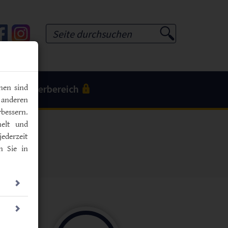
Tube
Facebook
Instagram
Suchformular
Mitgliederbereich
nen sind
 anderen
bessern.
melt und
jederzeit
n Sie in