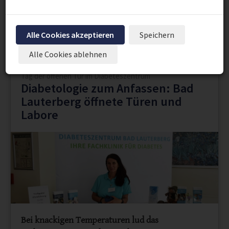
"Wissenschaft & Forschung"
Alle Cookies akzeptieren
Speichern
Seite 1 von 25.
1
2
3
...
25
Nächste
Alle Cookies ablehnen
Tag der offenen Tür im Diabeteszentrum
Diabetologie zum Anfassen: Bad
Lauterberg öffnete Türen und
Labore
Bei knackigen Temperaturen lud das