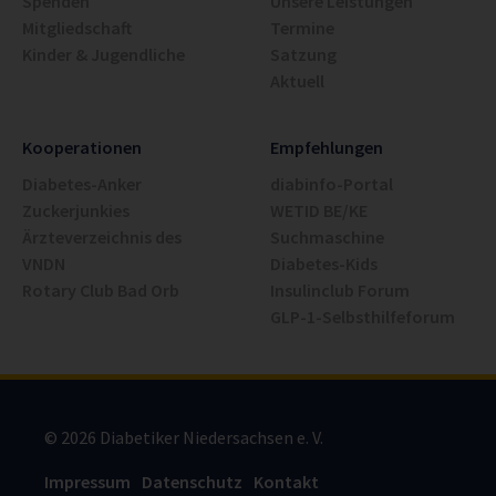
Spenden
Unsere Leistungen
Mitgliedschaft
Termine
Kinder & Jugendliche
Satzung
Aktuell
Kooperationen
Empfehlungen
Diabetes-Anker
diabinfo-Portal
Zuckerjunkies
WETID BE/KE
Ärzteverzeichnis des
Suchmaschine
VNDN
Diabetes-Kids
Rotary Club Bad Orb
Insulinclub Forum
GLP-1-Selbsthilfeforum
© 2026 Diabetiker Niedersachsen e. V.
Impressum
Datenschutz
Kontakt