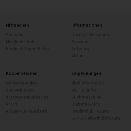
Mitmachen
Informationen
Spenden
Unsere Leistungen
Mitgliedschaft
Termine
Kinder & Jugendliche
Satzung
Aktuell
Kooperationen
Empfehlungen
Diabetes-Anker
diabinfo-Portal
Zuckerjunkies
WETID BE/KE
Ärzteverzeichnis des
Suchmaschine
VNDN
Diabetes-Kids
Rotary Club Bad Orb
Insulinclub Forum
GLP-1-Selbsthilfeforum