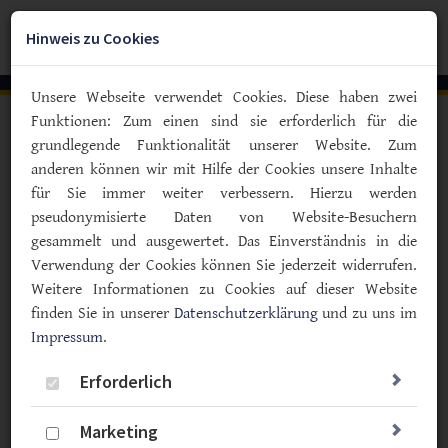
Zum
YouTube
Facebook
Instagra
Hauptinhalt
Hinweis zu Cookies
Togg
springen
navig
Unsere Webseite verwendet Cookies. Diese haben zwei
Funktionen: Zum einen sind sie erforderlich für die
Helfen Sie mit einer
grundlegende Funktionalität unserer Website. Zum
Spende
anderen können wir mit Hilfe der Cookies unsere Inhalte
für Sie immer weiter verbessern. Hierzu werden
Mit Ihrer Spende können wir informieren, aufklären
pseudonymisierte Daten von Website-Besuchern
und Menschen mit Diabetes unterstützen. Dafür danken
gesammelt und ausgewertet. Das Einverständnis in die
wir Ihnen herzlich!
Verwendung der Cookies können Sie jederzeit widerrufen.
Spenden fließen bei uns in vielfältige Projekte. Von
Weitere Informationen zu Cookies auf dieser Website
Angeboten für Kinder mit Diabetes, Schulungen, Aus-
finden Sie in unserer
Datenschutzerklärung
und zu uns im
und Weiterbildung von Selbsthilfegruppenleitern,
Impressum
.
Beratung und Hilfe in sozialen Angelegenheiten ist
vieles dabei. Für eine Spende können Sie bequem unser
Erforderlich
Online-Spendenformular benutzen:
Marketing