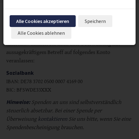
Vorlesen
Alle Cookies akzeptieren
Speichern
Alle Cookies ablehnen
Alternativ können Sie auch eine Überweisung mit
aussagekräftigem Betreff auf folgendes Konto
veranlassen:
Sozialbank
IBAN: DE78 3702 0500 0007 4169 00
BIC: BFSWDE33XXX
Hinweise:
Spenden an uns sind selbstverständlich
steuerlich absetzbar. Bei einer Spende per
Überweisung
kontaktieren
Sie uns bitte, wenn Sie eine
Spendenbescheinigung brauchen.