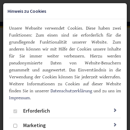
Zum
YouTube
Facebook
Instagra
Hauptinhalt
Hinweis zu Cookies
Togg
springen
navig
Unsere Webseite verwendet Cookies. Diese haben zwei
Funktionen: Zum einen sind sie erforderlich für die
Vorlesen
grundlegende Funktionalität unserer Website. Zum
anderen können wir mit Hilfe der Cookies unsere Inhalte
Kinder mit Diabetes in Schule und KiTa
für Sie immer weiter verbessern. Hierzu werden
Sozialgericht Marburg:
pseudonymisierte Daten von Website-Besuchern
Außerklinische Intensivpflege
gesammelt und ausgewertet. Das Einverständnis in die
steht Kindern mit Diabetes zu!
Verwendung der Cookies können Sie jederzeit widerrufen.
Weitere Informationen zu Cookies auf dieser Website
05.02.2024
finden Sie in unserer
Datenschutzerklärung
und zu uns im
Impressum
Typ F
.
Politik & Gesellschaft
Erforderlich
Marketing