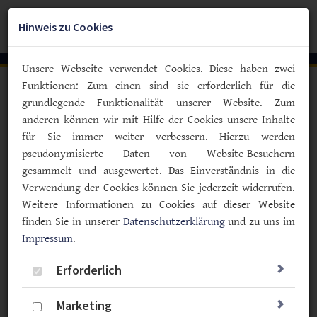
Zum
YouTube
Facebook
Instagra
Hauptinhalt
Hinweis zu Cookies
Togg
springen
navig
Unsere Webseite verwendet Cookies. Diese haben zwei
Funktionen: Zum einen sind sie erforderlich für die
Vorlesen
grundlegende Funktionalität unserer Website. Zum
anderen können wir mit Hilfe der Cookies unsere Inhalte
Kinder mit Diabetes - HKP oder AKI?
für Sie immer weiter verbessern. Hierzu werden
Handlungsempfehlung zur
pseudonymisierte Daten von Website-Besuchern
Verordnung von spezieller
gesammelt und ausgewertet. Das Einverständnis in die
Krankenbeobachtung in KITA und
Verwendung der Cookies können Sie jederzeit widerrufen.
Weitere Informationen zu Cookies auf dieser Website
Schule
finden Sie in unserer
Datenschutzerklärung
und zu uns im
Impressum
.
16.11.2023
Typ F
Politik & Gesellschaft
Erforderlich
Marketing