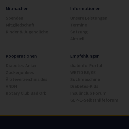
Mitmachen
Informationen
Spenden
Unsere Leistungen
Mitgliedschaft
Termine
Kinder & Jugendliche
Satzung
Aktuell
Kooperationen
Empfehlungen
Diabetes-Anker
diabinfo-Portal
Zuckerjunkies
WETID BE/KE
Ärzteverzeichnis des
Suchmaschine
VNDN
Diabetes-Kids
Rotary Club Bad Orb
Insulinclub Forum
GLP-1-Selbsthilfeforum