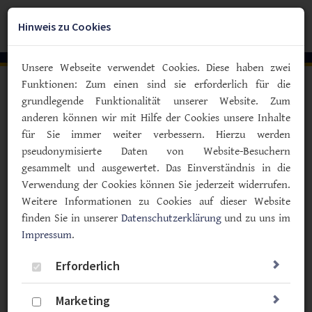
Zum
YouTube
Facebook
Instagra
Hauptinhalt
Hinweis zu Cookies
Togg
springen
navig
Unsere Webseite verwendet Cookies. Diese haben zwei
Funktionen: Zum einen sind sie erforderlich für die
Vorlesen
grundlegende Funktionalität unserer Website. Zum
anderen können wir mit Hilfe der Cookies unsere Inhalte
Pflegenotstand bekämpfen
für Sie immer weiter verbessern. Hierzu werden
„Auch ältere Menschen mit
pseudonymisierte Daten von Website-Besuchern
Diabetes müssen angemessen
gesammelt und ausgewertet. Das Einverständnis in die
versorgt werden“
Verwendung der Cookies können Sie jederzeit widerrufen.
Weitere Informationen zu Cookies auf dieser Website
04.07.2022
finden Sie in unserer
Datenschutzerklärung
und zu uns im
Impressum
Politik & Gesellschaft
.
Therapie
Erforderlich
Der demografische Wandel sorgt dafür, dass in
Deutschland immer mehr Personen pflegebedürftig
Marketing
werden – und zwar auch Menschen mit Diabetes.