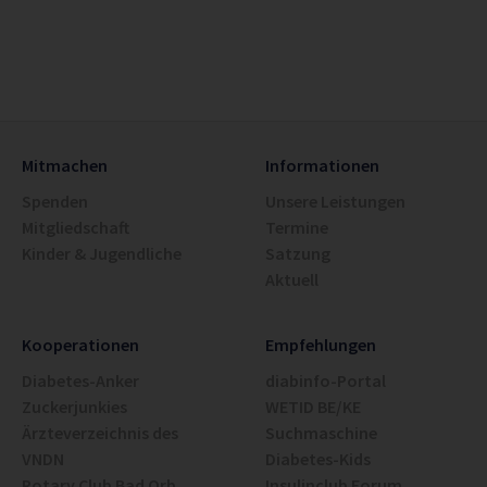
Mitmachen
Informationen
Spenden
Unsere Leistungen
Mitgliedschaft
Termine
Kinder & Jugendliche
Satzung
Aktuell
Kooperationen
Empfehlungen
Diabetes-Anker
diabinfo-Portal
Zuckerjunkies
WETID BE/KE
Ärzteverzeichnis des
Suchmaschine
VNDN
Diabetes-Kids
Rotary Club Bad Orb
Insulinclub Forum