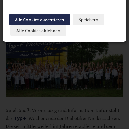
Unterhaltung zu vergessen.
Alle Cookies akzeptieren
Speichern
Alle Cookies ablehnen
Spiel, Spaß, Vernetzung und Information: Dafür steht
Typ-F
das
-Wochenende der Diabetiker Niedersachsen.
Die seit mittlerweile fünf Jahren etablierte und dem