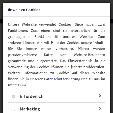
Zum
YouTube
Facebook
Instagra
Hauptinhalt
Hinweis zu Cookies
Togg
springen
navig
Unsere Webseite verwendet Cookies. Diese haben zwei
Funktionen: Zum einen sind sie erforderlich für die
Vorlesen
grundlegende Funktionalität unserer Website. Zum
anderen können wir mit Hilfe der Cookies unsere Inhalte
Bildung & Familiengemeinschaft
für Sie immer weiter verbessern. Hierzu werden
Typ-F-Wochenende in Oldau: Die
pseudonymisierte Daten von Website-Besuchern
Einstellung macht‘s!
gesammelt und ausgewertet. Das Einverständnis in die
Verwendung der Cookies können Sie jederzeit widerrufen.
13.09.2023
Weitere Informationen zu Cookies auf dieser Website
Vereinsleben
Typ F
finden Sie in unserer
Datenschutzerklärung
und zu uns im
Impressum
.
Selbsthilfe und Familienweiterbildung: Erstmals fand
unser Typ-F-Wochenende im Landkreis Celle statt. Die
Erforderlich
drei Tage mit ihrem Programm aus Infotainment und
Empowerment boten eine Menge Stoff, ohne dabei die
Marketing