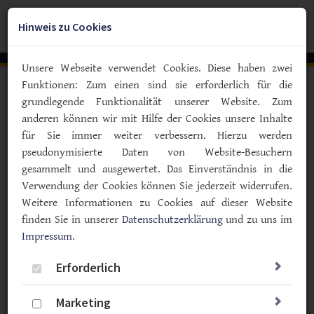
Zum
YouTube
Facebook
Instagra
Hauptinhalt
Hinweis zu Cookies
Togg
springen
navig
Unsere Webseite verwendet Cookies. Diese haben zwei
Funktionen: Zum einen sind sie erforderlich für die
Vorlesen
grundlegende Funktionalität unserer Website. Zum
anderen können wir mit Hilfe der Cookies unsere Inhalte
Debatte um Aufnahme in die Regelversorgung
für Sie immer weiter verbessern. Hierzu werden
Screening auf Diabetes Typ 1
pseudonymisierte Daten von Website-Besuchern
würde 22 Euro pro Kind kosten
gesammelt und ausgewertet. Das Einverständnis in die
Verwendung der Cookies können Sie jederzeit widerrufen.
22.03.2022
Weitere Informationen zu Cookies auf dieser Website
Typ F
Prävention
Studien
finden Sie in unserer
Datenschutzerklärung
und zu uns im
Wissenschaft & Forschung
Impressum
.
Ein Bluttest reicht aus, um Diabetes Typ 1 bei Kindern
Erforderlich
frühzeitig zu erkennen. Ein generelles Screening
würde lediglich 22 Euro pro Kind kosten. Schwere
Marketing