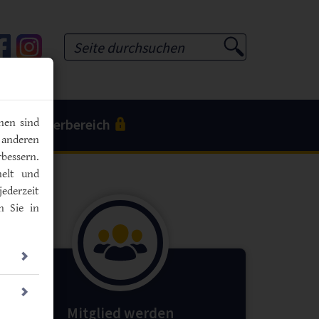
Tube
Facebook
Instagram
Suchformular
Mitgliederbereich
nen sind
 anderen
bessern.
melt und
jederzeit
n Sie in
Mitglied werden