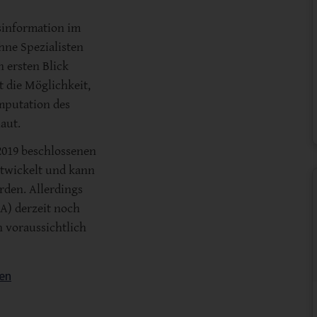
tsinformation im
ohne Spezialisten
 ersten Blick
t die Möglichkeit,
mputation des
aut.
2019 beschlossenen
ntwickelt und kann
rden. Allerdings
A) derzeit noch
n voraussichtlich
en