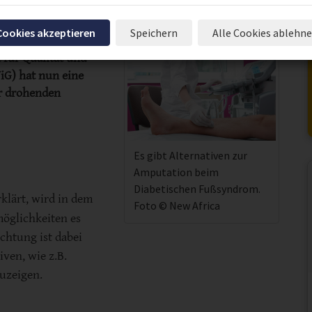
olitik & Gesellschaft
 Cookies akzeptieren
Speichern
Alle Cookies ablehn
chland leider
 für Qualität und
iG) hat nun eine
er drohenden
Es gibt Alternativen zur
Amputation beim
Diabetischen Fußsyndrom.
klärt, wird in dem
Foto © New Africa
öglichkeiten es
ichtung ist dabei
ven, wie z.B.
uzeigen.