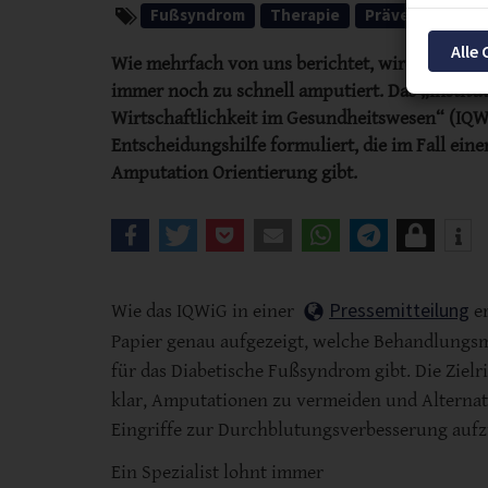
Fußsyndrom
Therapie
Prävention
P
Alle
Wie mehrfach von uns berichtet, wird in Deuts
immer noch zu schnell amputiert. Das „Institut
Wirtschaftlichkeit im Gesundheitswesen“ (IQW
Entscheidungshilfe formuliert, die im Fall ein
Amputation Orientierung gibt.
Pressemitteilung
Wie das IQWiG in einer
er
Papier genau aufgezeigt, welche Behandlungsm
für das Diabetische Fußsyndrom gibt. Die Zielr
klar, Amputationen zu vermeiden und Alternati
Eingriffe zur Durchblutungsverbesserung aufz
Ein Spezialist lohnt immer