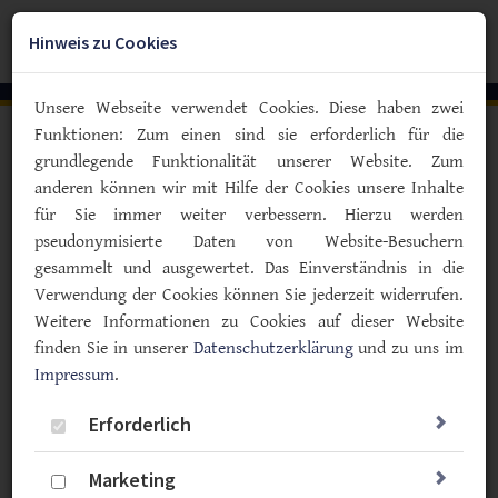
Zum
YouTube
Facebook
Instagra
Hauptinhalt
Hinweis zu Cookies
Togg
springen
navig
Unsere Webseite verwendet Cookies. Diese haben zwei
Funktionen: Zum einen sind sie erforderlich für die
Vorlesen
grundlegende Funktionalität unserer Website. Zum
anderen können wir mit Hilfe der Cookies unsere Inhalte
Deutsche Diabetes Gesellschaft warnt vor neuem Gesetz
für Sie immer weiter verbessern. Hierzu werden
Sorge vor Anstieg von
pseudonymisierte Daten von Website-Besuchern
Fußamputationen
gesammelt und ausgewertet. Das Einverständnis in die
Verwendung der Cookies können Sie jederzeit widerrufen.
09.09.2024
Weitere Informationen zu Cookies auf dieser Website
Fußsyndrom
Typ 1
Typ 2
Prävention
finden Sie in unserer
Datenschutzerklärung
und zu uns im
Impressum
.
Erforderlich
Marketing