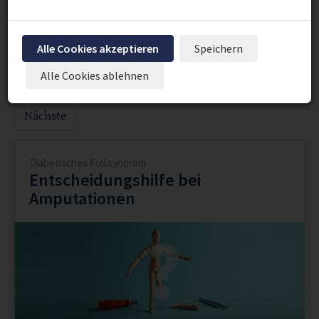
"Prävention"
Alle Cookies akzeptieren
Speichern
Seite 16 von 22.
Alle Cookies ablehnen
Vorherige
1
...
15
16
17
...
22
Nächste
Diabetisches Fußsyndrom
Entscheidungshilfe bei
Amputationen