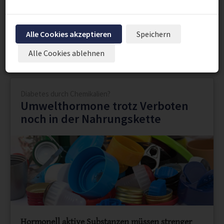
"Ernährung"
Alle Cookies akzeptieren
Speichern
Seite 19 von 20.
Alle Cookies ablehnen
Vorherige
1
...
18
19
20
Nächste
Diabetes durch Chemikalien?
Umwelthormone trotz Verboten
noch in der Nahrungskette
Hormonell aktive Substanzen müssen strenger