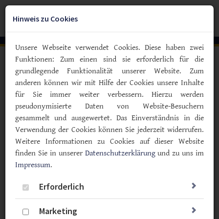
Zum
YouTube
Facebook
Instagra
Hauptinhalt
Hinweis zu Cookies
Togg
springen
navig
Unsere Webseite verwendet Cookies. Diese haben zwei
Funktionen: Zum einen sind sie erforderlich für die
Vorlesen
grundlegende Funktionalität unserer Website. Zum
anderen können wir mit Hilfe der Cookies unsere Inhalte
Buchvorstellung
für Sie immer weiter verbessern. Hierzu werden
Zucker is(s) nicht – 110 Rezepte
pseudonymisierte Daten von Website-Besuchern
für die Feiertage
gesammelt und ausgewertet. Das Einverständnis in die
Verwendung der Cookies können Sie jederzeit widerrufen.
12.12.2019
Weitere Informationen zu Cookies auf dieser Website
Prävention
Ernährung
Rezepte
Angebote
finden Sie in unserer
Datenschutzerklärung
und zu uns im
Impressum
.
Weihnachtsstollen ohne Zucker? Das geht? Ja, sagen
die Autorinnen der Festtagsedition ihres Kochbuchs
Erforderlich
„Zucker is(s) nicht“, das rechtzeitig vor den Feiertagen
erschienen ist.
Marketing