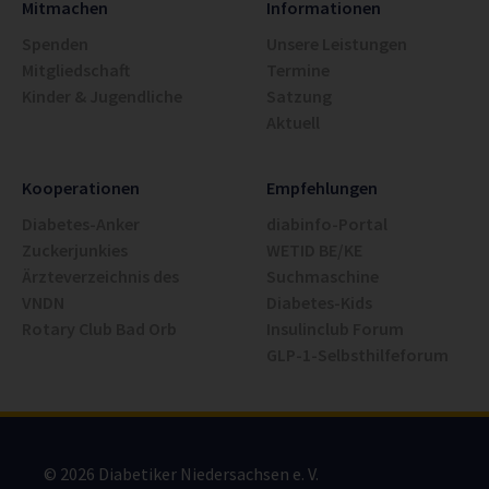
Mitmachen
Informationen
Spenden
Unsere Leistungen
Mitgliedschaft
Termine
Kinder & Jugendliche
Satzung
Aktuell
Kooperationen
Empfehlungen
Diabetes-Anker
diabinfo-Portal
Zuckerjunkies
WETID BE/KE
Ärzteverzeichnis des
Suchmaschine
VNDN
Diabetes-Kids
Rotary Club Bad Orb
Insulinclub Forum
GLP-1-Selbsthilfeforum
© 2026 Diabetiker Niedersachsen e. V.