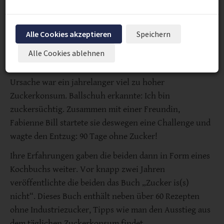
Alle Cookies akzeptieren
Speichern
Alle Cookies ablehnen
Vor ein paar Jahren diagnostizierte ein Arzt bei der TV-
Moderatorin Andrea Ballschuh eine Fettleber. Die
Ursache war ein jahrelanger viel zu hoher
Zuckerkonsum. Ballschuh erkannte: Ich bin
zuckersüchtig. Zusammen mit einer Freundin,
Fabienne Bill startete sie deswegen eine Challenge und
wagte den Entzug: 90 Tage ohne Zucker!
Ihre Erfahrungen gaben die beiden dann in Form eines
Kochbuchs weiter. Vor knapp zwei Jahren
veröffentlichte die beiden das Buch „Zucker is(s)
nicht“. Dieses Buch enthält neben über 60 Rezepten
ohne Industriezucker, Tipps wie man den Ausstieg aus
dem täglichen Zuckerkonsum findet.