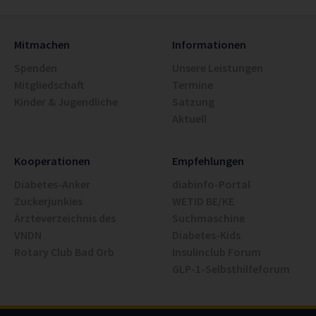
Mitmachen
Informationen
Spenden
Unsere Leistungen
Mitgliedschaft
Termine
Kinder & Jugendliche
Satzung
Aktuell
Kooperationen
Empfehlungen
Diabetes-Anker
diabinfo-Portal
Zuckerjunkies
WETID BE/KE
Ärzteverzeichnis des
Suchmaschine
VNDN
Diabetes-Kids
Rotary Club Bad Orb
Insulinclub Forum
GLP-1-Selbsthilfeforum