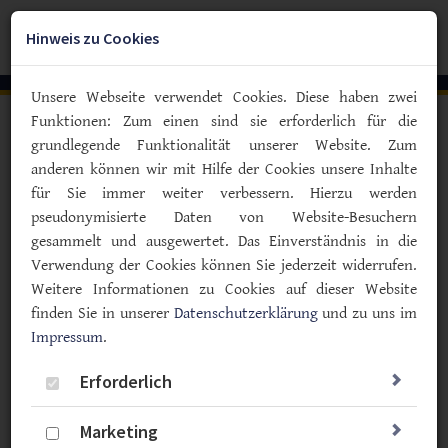
Zum
YouTube
Facebook
Instagra
Hauptinhalt
Hinweis zu Cookies
Togg
springen
navig
Unsere Webseite verwendet Cookies. Diese haben zwei
Funktionen: Zum einen sind sie erforderlich für die
Vorlesen
grundlegende Funktionalität unserer Website. Zum
anderen können wir mit Hilfe der Cookies unsere Inhalte
Immunmodulator Teplizumab
für Sie immer weiter verbessern. Hierzu werden
Erstes Medikament zur
pseudonymisierte Daten von Website-Besuchern
Verzögerung von Diabetes Typ 1
gesammelt und ausgewertet. Das Einverständnis in die
zugelassen
Verwendung der Cookies können Sie jederzeit widerrufen.
Weitere Informationen zu Cookies auf dieser Website
06.02.2026
finden Sie in unserer
Datenschutzerklärung
und zu uns im
Impressum
Typ 1
.
Medikamente
Prävention
Wissenschaft & Forschung
Erforderlich
Marketing