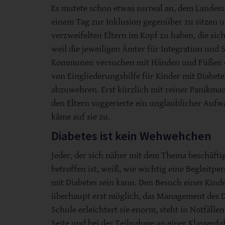
Es mutete schon etwas surreal an, dem Landess
einem Tag zur Inklusion gegenüber zu sitzen u
verzweifelten Eltern im Kopf zu haben, die sic
weil die jeweiligen Ämter für Integration und S
Kommunen versuchen mit Händen und Füßen 
von Eingliederungshilfe für Kinder mit Diabete
abzuwehren. Erst kürzlich mit reiner Panikma
den Eltern suggerierte ein unglaublicher Auf
käme auf sie zu.
Diabetes ist kein Wehwehchen
Jeder, der sich näher mit dem Thema beschäftig
betroffen ist, weiß, wie wichtig eine Begleitpe
mit Diabetes sein kann. Den Besuch eines Kind
überhaupt erst möglich, das Management des D
Schule erleichtert sie enorm, steht in Notfäll
Seite und bei der Teilnahme an einer Klassenfah