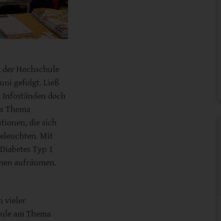
g der Hochschule
ni gefolgt. Ließ
 Infoständen doch
as Thema
utionen, die sich
eleuchten. Mit
Diabetes Typ 1
then aufräumen.
n vieler
hule am Thema