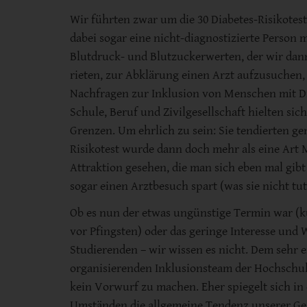
Wir führten zwar um die 30 Diabetes-Risikotes
dabei sogar eine nicht-diagnostizierte Person 
Blutdruck- und Blutzuckerwerten, der wir dan
rieten, zur Abklärung einen Arzt aufzusuchen, 
Nachfragen zur Inklusion von Menschen mit Di
Schule, Beruf und Zivilgesellschaft hielten sic
Grenzen. Um ehrlich zu sein: Sie tendierten ge
Risikotest wurde dann doch mehr als eine Art
Attraktion gesehen, die man sich eben mal gibt
sogar einen Arztbesuch spart (was sie nicht tut
Ob es nun der etwas ungünstige Termin war (kur
vor Pfingsten) oder das geringe Interesse und 
Studierenden – wir wissen es nicht. Dem sehr 
organisierenden Inklusionsteam der Hochschule
kein Vorwurf zu machen. Eher spiegelt sich in
Umständen die allgemeine Tendenz unserer Gese