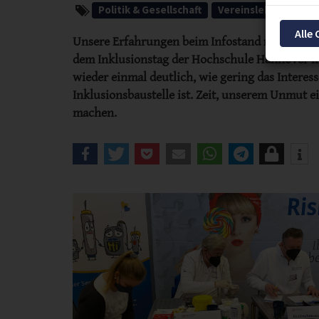
Politik & Gesellschaft
Vereinsleben
Typ
Alle
Unsere Erfahrungen beim Infostand mit Diabete
dem Inklusionstag der Hochschule Hannover m
wieder einmal deutlich, wie gering das Interess
Inklusionsbaustelle ist. Zeit, unserem Unmut e
machen.