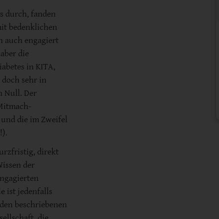
ts durch, fanden
mit bedenklichen
n auch engagiert
aber die
abetes in KITA,
h doch sehr in
n Null. Der
 Mitmach-
 und die im Zweifel
!).
zfristig, direkt
Wissen der
engagierten
 ist jedenfalls
 den beschriebenen
llschaft, die