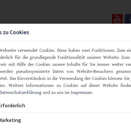
You
s zu Cookies
vice & Termine
Informationen
Kontakt
Webseite verwendet Cookies. Diese haben zwei Funktionen: Zum ei
orderlich für die grundlegende Funktionalität unserer Website. Zum
wir mit Hilfe der Cookies unsere Inhalte für Sie immer weiter ver
werden pseudonymisierte Daten von Website-Besuchern gesam
tet. Das Einverständnis in die Verwendung der Cookies können Sie 
fen. Weitere Informationen zu Cookies auf dieser Website finde
Datenschutzerklärung
und zu uns im
Impressum
.
dlich als
Erforderlich
en
Marketing