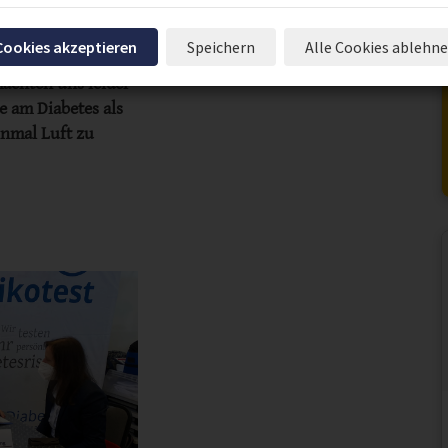
 F
 Cookies akzeptieren
Speichern
Alle Cookies ablehn
s-Risikotest auf
achten uns leider
e am Diabetes als
inmal Luft zu