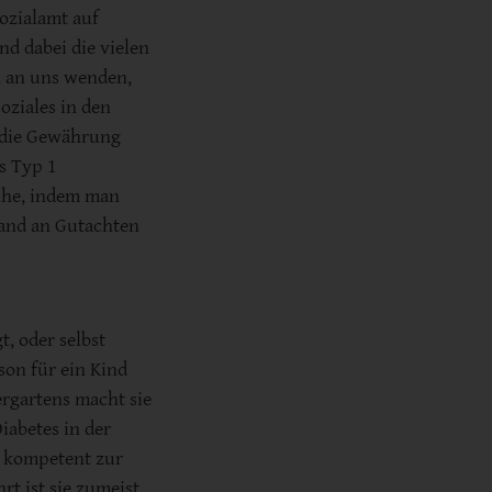
ozialamt auf
nd dabei die vielen
h an uns wenden,
oziales in den
die Gewährung
s Typ 1
che, indem man
wand an Gutachten
t, oder selbst
rson für ein Kind
ergartens macht sie
iabetes in der
en kompetent zur
rt ist sie zumeist