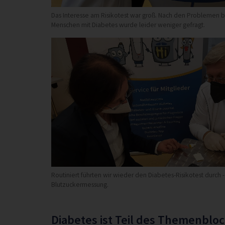
Das Interesse am Risikotest war groß. Nach den Problemen be
Menschen mit Diabetes wurde leider weniger gefragt.
Routiniert führten wir wieder den Diabetes-Risikotest durch -
Blutzuckermessung.
Diabetes ist Teil des Themenbloc