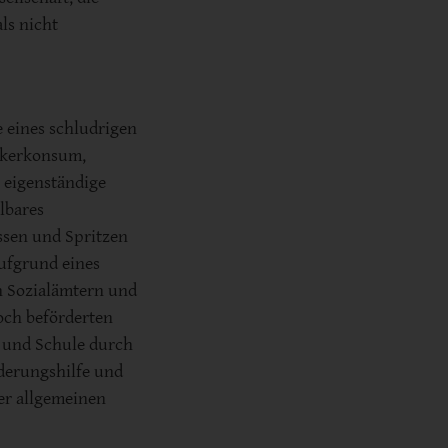
ls nicht
e eines schludrigen
ckerkonsum,
s eigenständige
lbares
sen und Spritzen
ufgrund eines
n Sozialämtern und
och beförderten
 und Schule durch
derungshilfe und
der allgemeinen