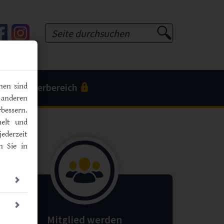
Tube
Facebook
Instagram
Suchformular
Mitgliederbereich
nen sind
 anderen
bessern.
melt und
jederzeit
n Sie in
Mitglied werden