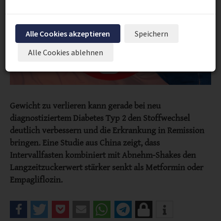
Alle Cookies akzeptieren
Speichern
Alle Cookies ablehnen
Gewicht zu verlieren kann gerade bei neu
diagnostiziertem Diabetes Typ 2 den Stoffwechsel
deutlich verbessern und die Erkrankung in Remission
bringen. Eine Studie aus China zeigt, dass
Intervallfasten kombiniert mit Abnehm-Shakes den
Langzeitzuckerwert stärker senkt als Metformin oder
Empagliflozin.