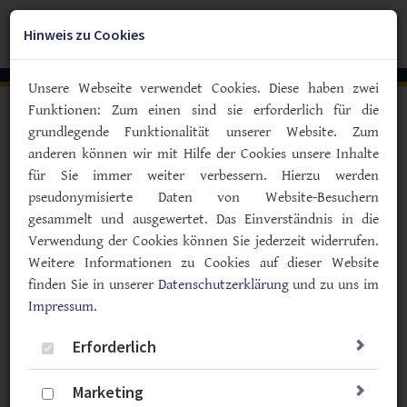
Zum
YouTube
Facebook
Instagra
Hauptinhalt
Hinweis zu Cookies
Togg
springen
navig
Unsere Webseite verwendet Cookies. Diese haben zwei
Funktionen: Zum einen sind sie erforderlich für die
Vorlesen
grundlegende Funktionalität unserer Website. Zum
anderen können wir mit Hilfe der Cookies unsere Inhalte
Formula-Diät bei Diabetes Typ 2
für Sie immer weiter verbessern. Hierzu werden
Intervallfasten mit Abnehm-
pseudonymisierte Daten von Website-Besuchern
Shake senkt HbA1c besser als
gesammelt und ausgewertet. Das Einverständnis in die
Medikamente
Verwendung der Cookies können Sie jederzeit widerrufen.
Weitere Informationen zu Cookies auf dieser Website
31.07.2024
finden Sie in unserer
Datenschutzerklärung
und zu uns im
Impressum
Typ 2
.
Wissenschaft & Forschung
Medikamente
Ernährung
Sport & Bewegung
Erforderlich
Marketing