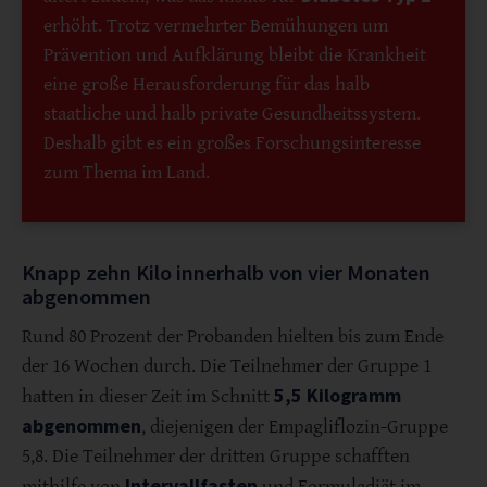
erhöht. Trotz vermehrter Bemühungen um
Prävention und Aufklärung bleibt die Krankheit
eine große Herausforderung für das halb
staatliche und halb private Gesundheitssystem.
Deshalb gibt es ein großes Forschungsinteresse
zum Thema im Land.
Knapp zehn Kilo innerhalb von vier Monaten
abgenommen
Rund 80 Prozent der Probanden hielten bis zum Ende
der 16 Wochen durch. Die Teilnehmer der Gruppe 1
5,5 Kilogramm
hatten in dieser Zeit im Schnitt
abgenommen
, diejenigen der Empagliflozin-Gruppe
5,8. Die Teilnehmer der dritten Gruppe schafften
Intervallfasten
mithilfe von
und Formuladiät im