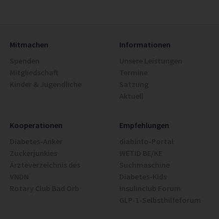
Mitmachen
Informationen
Spenden
Unsere Leistungen
Mitgliedschaft
Termine
Kinder & Jugendliche
Satzung
Aktuell
Kooperationen
Empfehlungen
Diabetes-Anker
diabinfo-Portal
Zuckerjunkies
WETID BE/KE
Ärzteverzeichnis des
Suchmaschine
VNDN
Diabetes-Kids
Rotary Club Bad Orb
Insulinclub Forum
GLP-1-Selbsthilfeforum