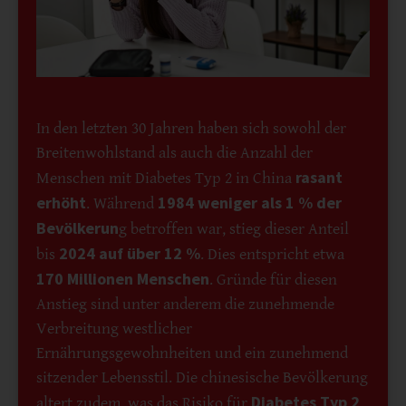
In den letzten 30 Jahren haben sich sowohl der
Breitenwohlstand als auch die Anzahl der
rasant
Menschen mit Diabetes Typ 2 in China
erhöht
1984 weniger als 1 % der
. Während
Bevölkerun
g betroffen war, stieg dieser Anteil
2024 auf über 12 %
bis
. Dies entspricht etwa
170 Millionen Menschen
. Gründe für diesen
Anstieg sind unter anderem die zunehmende
Verbreitung westlicher
Ernährungsgewohnheiten und ein zunehmend
sitzender Lebensstil. Die chinesische Bevölkerung
Diabetes Typ 2
altert zudem, was das Risiko für