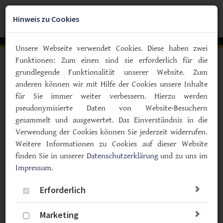
Zum
YouTube
Facebook
Instagra
Hauptinhalt
Hinweis zu Cookies
Togg
springen
navig
Unsere Webseite verwendet Cookies. Diese haben zwei
Funktionen: Zum einen sind sie erforderlich für die
Vorlesen
grundlegende Funktionalität unserer Website. Zum
anderen können wir mit Hilfe der Cookies unsere Inhalte
Immer mehr Menschen nutzen AID-Systeme
für Sie immer weiter verbessern. Hierzu werden
Automatisierte Insulindosierung
pseudonymisierte Daten von Website-Besuchern
auch bei Typ-2-Diabetes
gesammelt und ausgewertet. Das Einverständnis in die
Verwendung der Cookies können Sie jederzeit widerrufen.
09.04.2025
Weitere Informationen zu Cookies auf dieser Website
Typ 2
Therapie
Wissenschaft & Forschung
finden Sie in unserer
Datenschutzerklärung
und zu uns im
Impressum
.
Erforderlich
Marketing