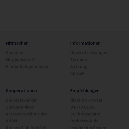
Mitmachen
Informationen
Spenden
Unsere Leistungen
Mitgliedschaft
Termine
Kinder & Jugendliche
Satzung
Aktuell
Kooperationen
Empfehlungen
Diabetes-Anker
diabinfo-Portal
Zuckerjunkies
WETID BE/KE
Ärzteverzeichnis des
Suchmaschine
VNDN
Diabetes-Kids
Rotary Club Bad Orb
Insulinclub Forum