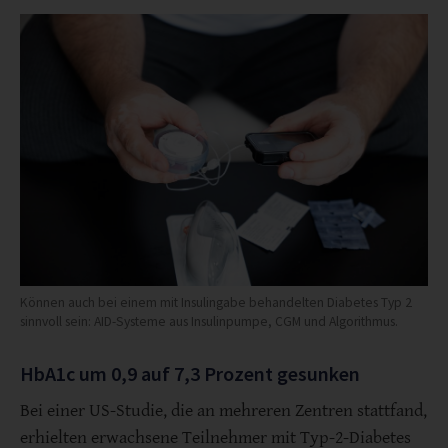
Können auch bei einem mit Insulingabe behandelten Diabetes Typ 2
sinnvoll sein: AID-Systeme aus Insulinpumpe, CGM und Algorithmus.
HbA1c um 0,9 auf 7,3 Prozent gesunken
Bei einer US-Studie, die an mehreren Zentren stattfand,
erhielten erwachsene Teilnehmer mit Typ-2-Diabetes