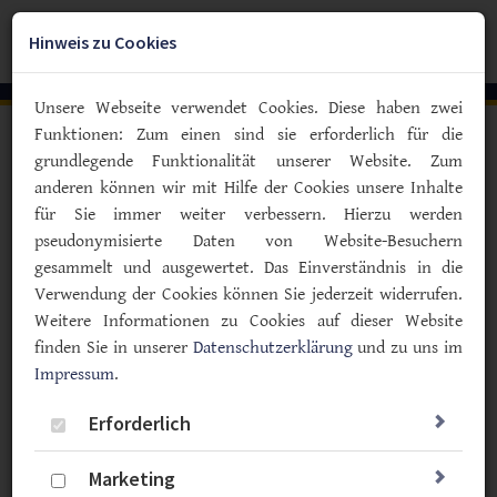
Zum
YouTube
Facebook
Instagra
Hauptinhalt
Hinweis zu Cookies
Togg
springen
navig
Unsere Webseite verwendet Cookies. Diese haben zwei
Funktionen: Zum einen sind sie erforderlich für die
Vorlesen
grundlegende Funktionalität unserer Website. Zum
anderen können wir mit Hilfe der Cookies unsere Inhalte
Insulinresistenz und Testosteron
für Sie immer weiter verbessern. Hierzu werden
Testosteron hilft Männern mit
pseudonymisierte Daten von Website-Besuchern
Diabetes Typ 2
gesammelt und ausgewertet. Das Einverständnis in die
Verwendung der Cookies können Sie jederzeit widerrufen.
20.06.2023
Weitere Informationen zu Cookies auf dieser Website
Medikamente
Therapie
finden Sie in unserer
Datenschutzerklärung
und zu uns im
Wissenschaft & Forschung
Impressum
.
Unter älteren Männern mit Diabetes Typ 2 hat jeder
Erforderlich
zweite einen Mangel an Testosteron. Eine Gabe dieses
Hormons kann den Blutzucker verbessern und hat
Marketing