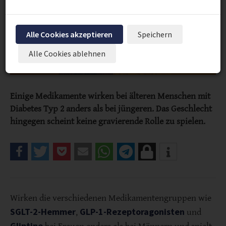
Alle Cookies akzeptieren
Speichern
Alle Cookies ablehnen
Einige Medikamente wirken bei älteren Menschen mit
Diabetes Typ 2 anders als bei jüngeren. Das Geschlecht
hingegen scheint keine gravierende Rolle zu spielen.
Wirken die verschiedenen Medikamentengruppen wie
SGLT-2-Hemmer
GLP-1-Rezeptoragonisten
,
und
Gliptine