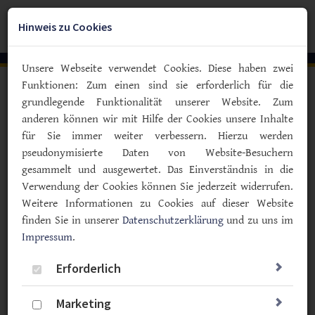
Zum
YouTube
Facebook
Instagra
Hauptinhalt
Hinweis zu Cookies
Togg
springen
navig
Unsere Webseite verwendet Cookies. Diese haben zwei
Funktionen: Zum einen sind sie erforderlich für die
Vorlesen
grundlegende Funktionalität unserer Website. Zum
anderen können wir mit Hilfe der Cookies unsere Inhalte
Behandlung von Typ-2-Diabetes
für Sie immer weiter verbessern. Hierzu werden
Das Alter hat einen Einfluss auf
pseudonymisierte Daten von Website-Besuchern
die Wirkung von Diabetes-
gesammelt und ausgewertet. Das Einverständnis in die
Medikamenten
Verwendung der Cookies können Sie jederzeit widerrufen.
Weitere Informationen zu Cookies auf dieser Website
02.04.2025
finden Sie in unserer
Datenschutzerklärung
und zu uns im
Impressum
Typ 2
.
Medikamente
Wissenschaft & Forschung
Erforderlich
Marketing