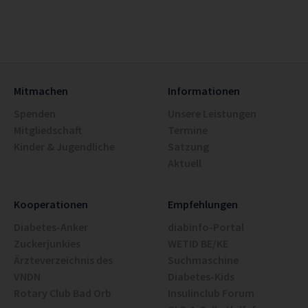
Mitmachen
Informationen
Spenden
Unsere Leistungen
Mitgliedschaft
Termine
Kinder & Jugendliche
Satzung
Aktuell
Kooperationen
Empfehlungen
Diabetes-Anker
diabinfo-Portal
Zuckerjunkies
WETID BE/KE
Ärzteverzeichnis des
Suchmaschine
VNDN
Diabetes-Kids
Rotary Club Bad Orb
Insulinclub Forum