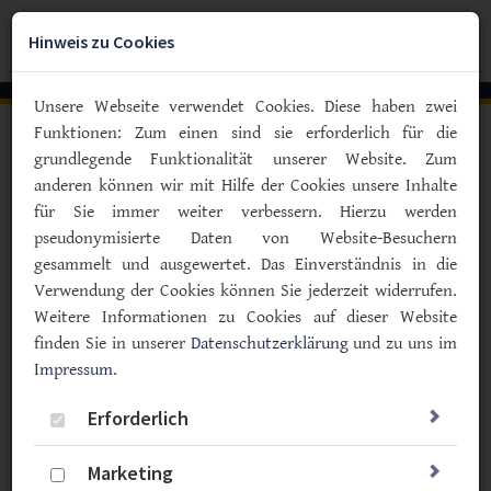
Zum
YouTube
Facebook
Instagra
Hauptinhalt
Hinweis zu Cookies
Togg
springen
navig
Unsere Webseite verwendet Cookies. Diese haben zwei
Funktionen: Zum einen sind sie erforderlich für die
Vorlesen
grundlegende Funktionalität unserer Website. Zum
anderen können wir mit Hilfe der Cookies unsere Inhalte
Covid-19 die Stirn bieten
für Sie immer weiter verbessern. Hierzu werden
Sport schützt bei Corona vor
pseudonymisierte Daten von Website-Besuchern
schwerem Krankheitsverlauf
gesammelt und ausgewertet. Das Einverständnis in die
Verwendung der Cookies können Sie jederzeit widerrufen.
10.05.2021
Weitere Informationen zu Cookies auf dieser Website
Sport & Bewegung
Politik & Gesellschaft
finden Sie in unserer
Datenschutzerklärung
und zu uns im
Impressum
.
Wer regelmäßig Sport treibt, steckt im Falle einer
Infektion mit Covid-19 die Krankheit häufig besser weg,
Erforderlich
als gleichaltrige Couch-Potatoes. Auch das Risiko zu
versterben ist bei Menschen, die sich ausreichend
Marketing