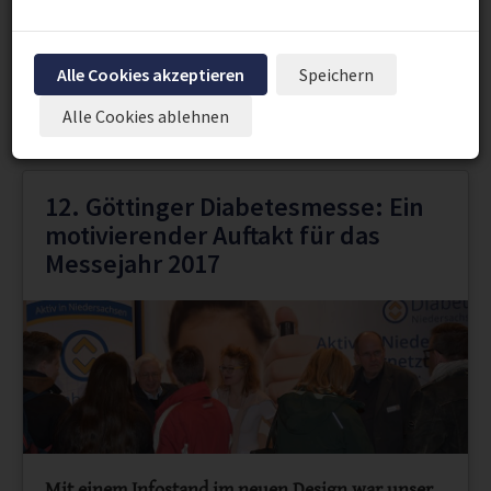
Vereinsleben"
Alle Cookies akzeptieren
Speichern
Seite 16 von 16.
Alle Cookies ablehnen
Vorherige
1
...
14
15
16
12. Göttinger Diabetesmesse: Ein
motivierender Auftakt für das
Messejahr 2017
Mit einem Infostand im neuen Design war unser