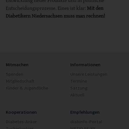
Entwicklung neuer Produkte und in politische
Entscheidungsprozesse. Eines ist klar:
Mit den
Diabetikern Niedersachsen muss man rechnen!
Mitmachen
Informationen
Spenden
Unsere Leistungen
Mitgliedschaft
Termine
Kinder & Jugendliche
Satzung
Aktuell
Kooperationen
Empfehlungen
Diabetes-Anker
diabinfo-Portal
Zuckerjunkies
WETID BE/KE