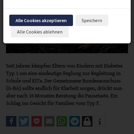
Alle Cookies akzeptieren
Speichern
Alle Cookies ablehnen
Seit Jahren kämpfen Eltern von Kindern mit Diabetes
Typ 1 um eine eindeutige Reglung zur Begleitung in
Schule und KiTa. Der Gemeinsame Bundesausschuss
(G-BA) sollte endlich für Klarheit sorgen, drückt nun
aber nach 16 Monaten Beratung die Pausetaste. Ein
Schlag ins Gesicht für Familien vom Typ F.