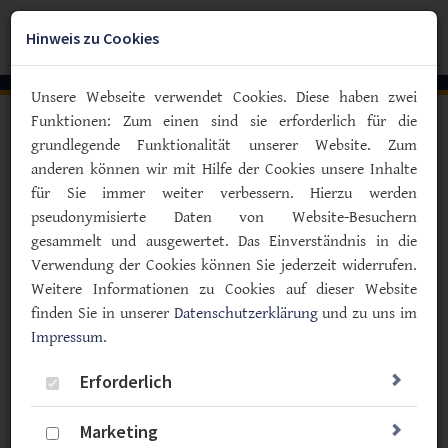
Zum
YouTube
Facebook
Instagra
Hauptinhalt
Hinweis zu Cookies
Togg
springen
navig
Unsere Webseite verwendet Cookies. Diese haben zwei
Funktionen: Zum einen sind sie erforderlich für die
Vorlesen
grundlegende Funktionalität unserer Website. Zum
anderen können wir mit Hilfe der Cookies unsere Inhalte
Der Dschungel bleibt dicht
für Sie immer weiter verbessern. Hierzu werden
Typ-F-Familien wieder
pseudonymisierte Daten von Website-Besuchern
abgehängt: Beratungsverfahren
gesammelt und ausgewertet. Das Einverständnis in die
zur Krankenbeobachtung bei
Verwendung der Cookies können Sie jederzeit widerrufen.
Weitere Informationen zu Cookies auf dieser Website
Diabetes Typ 1 liegt auf Eis
finden Sie in unserer
Datenschutzerklärung
und zu uns im
Impressum
.
19.06.2026
Typ F
Politik & Gesellschaft
Erforderlich
Marketing