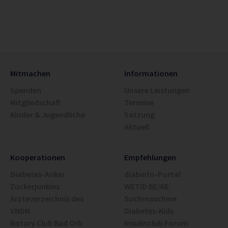
Mitmachen
Informationen
Spenden
Unsere Leistungen
Mitgliedschaft
Termine
Kinder & Jugendliche
Satzung
Aktuell
Kooperationen
Empfehlungen
Diabetes-Anker
diabinfo-Portal
Zuckerjunkies
WETID BE/KE
Ärzteverzeichnis des
Suchmaschine
VNDN
Diabetes-Kids
Rotary Club Bad Orb
Insulinclub Forum