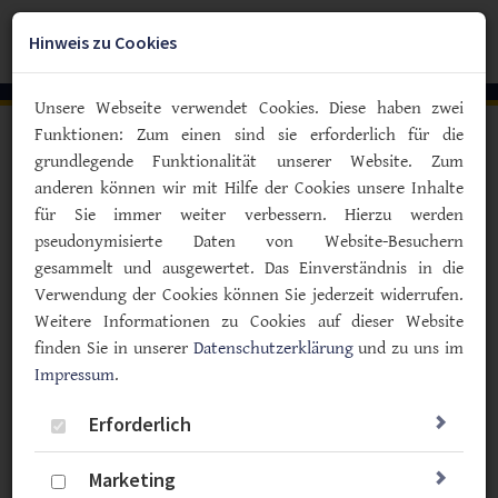
Zum
YouTube
Facebook
Instagra
Hauptinhalt
Hinweis zu Cookies
Togg
springen
navig
Unsere Webseite verwendet Cookies. Diese haben zwei
Funktionen: Zum einen sind sie erforderlich für die
Vorlesen
grundlegende Funktionalität unserer Website. Zum
anderen können wir mit Hilfe der Cookies unsere Inhalte
Teilnehmer für Befragung gesucht
für Sie immer weiter verbessern. Hierzu werden
Fragebogen: Hat die soziale Lage
pseudonymisierte Daten von Website-Besuchern
etwas mit der Qualität der Pflege
gesammelt und ausgewertet. Das Einverständnis in die
im Krankenhaus zu tun?
Verwendung der Cookies können Sie jederzeit widerrufen.
Weitere Informationen zu Cookies auf dieser Website
30.10.2025
finden Sie in unserer
Datenschutzerklärung
und zu uns im
Impressum
Studien
.
Politik & Gesellschaft
Erforderlich
Marketing