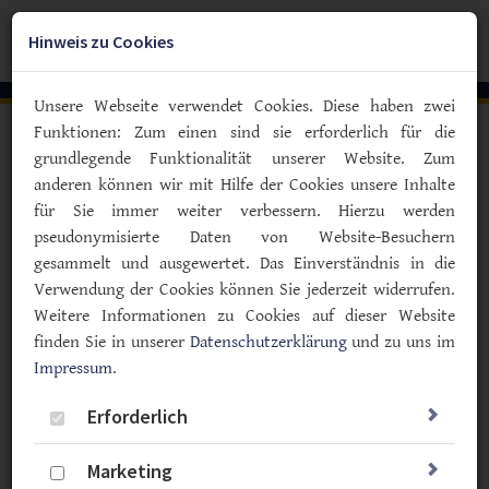
Zum
YouTube
Facebook
Instagra
Hauptinhalt
Hinweis zu Cookies
Togg
springen
navig
Unsere Webseite verwendet Cookies. Diese haben zwei
Funktionen: Zum einen sind sie erforderlich für die
Vorlesen
grundlegende Funktionalität unserer Website. Zum
anderen können wir mit Hilfe der Cookies unsere Inhalte
Diabetes-Selbsthilfe live erleben
für Sie immer weiter verbessern. Hierzu werden
Bunte Angebote in Berlin: Unsere
pseudonymisierte Daten von Website-Besuchern
Typ-F-Aktiven beim #KidsKon
gesammelt und ausgewertet. Das Einverständnis in die
2025
Verwendung der Cookies können Sie jederzeit widerrufen.
Weitere Informationen zu Cookies auf dieser Website
11.09.2025
finden Sie in unserer
Datenschutzerklärung
und zu uns im
Impressum
Typ F
.
Angebote
Politik & Gesellschaft
Erforderlich
Marketing