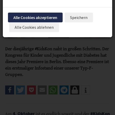
Alle Cookies akzeptieren
Speichern
Alle Cookies ablehnen
Der diesjährige #KidsKon naht in großen Schritten. Der
Kongress für Kinder und Jugendliche mit Diabetes hat
dieses Jahr Premiere in Berlin. Ebenso eine Premiere ist
ein erstmaliger Infostand einer unserer Typ-F-
Gruppen.
4. Oktober
#KidsKon
Am
ist es endlich soweit und der